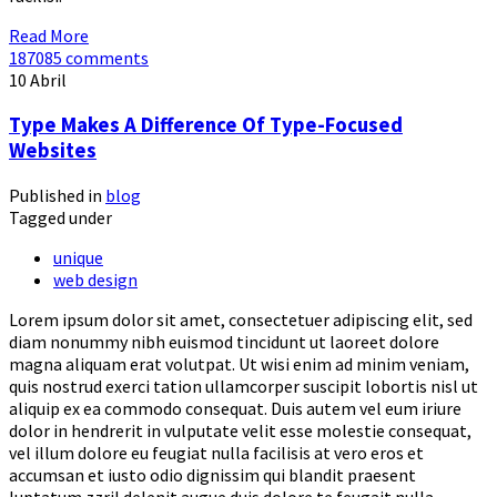
Read More
187085 comments
10
Abril
Type Makes A Difference Of Type-Focused
Websites
Published in
blog
Tagged under
unique
web design
Lorem ipsum dolor sit amet, consectetuer adipiscing elit, sed
diam nonummy nibh euismod tincidunt ut laoreet dolore
magna aliquam erat volutpat. Ut wisi enim ad minim veniam,
quis nostrud exerci tation ullamcorper suscipit lobortis nisl ut
aliquip ex ea commodo consequat. Duis autem vel eum iriure
dolor in hendrerit in vulputate velit esse molestie consequat,
vel illum dolore eu feugiat nulla facilisis at vero eros et
accumsan et iusto odio dignissim qui blandit praesent
luptatum zzril delenit augue duis dolore te feugait nulla