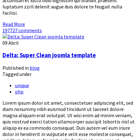
accumsan et iusto odio dignissim qui blandit praesent
luptatum zzril delenit augue duis dolore te feugait nulla
facilisi.
Read More
197727 comments
09
Abril
Delta: Super Clean joomla template
Published in
blog
Tagged under
unique
php
Lorem ipsum dolor sit amet, consectetuer adipiscing elit, sed
diam nonummy nibh euismod tincidunt ut laoreet dolore
magna aliquam erat volutpat. Ut wisi enim ad minim veniam,
quis nostrud exerci tation ullamcorper suscipit lobortis nisl ut
aliquip ex ea commodo consequat. Duis autem vel eum iriure
dolor in hendrerit in vulputate velit esse molestie consequat,