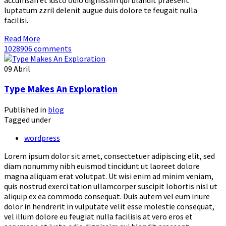
accumsan et iusto odio dignissim qui blandit praesent
luptatum zzril delenit augue duis dolore te feugait nulla
facilisi.
Read More
1028906 comments
09
Abril
Type Makes An Exploration
Published in
blog
Tagged under
wordpress
Lorem ipsum dolor sit amet, consectetuer adipiscing elit, sed
diam nonummy nibh euismod tincidunt ut laoreet dolore
magna aliquam erat volutpat. Ut wisi enim ad minim veniam,
quis nostrud exerci tation ullamcorper suscipit lobortis nisl ut
aliquip ex ea commodo consequat. Duis autem vel eum iriure
dolor in hendrerit in vulputate velit esse molestie consequat,
vel illum dolore eu feugiat nulla facilisis at vero eros et