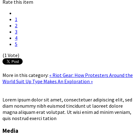
Rate this item
1
2
3
4
5
(1 Vote)
More in this category:
« Riot Gear: How Protesters Around the
World Suit Up
Type Makes An Exploration »
Lorem ipsum dolor sit amet, consectetuer adipiscing elit, sed
diam nonummy nibh euismod tincidunt ut laoreet dolore
magna aliquam erat volutpat. Ut wisi enim ad minim veniam,
quis nostrud exerci tation
Media