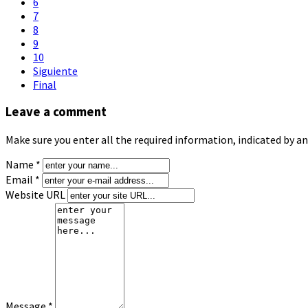
6
7
8
9
10
Siguiente
Final
Leave a comment
Make sure you enter all the required information, indicated by an
Name *
Email *
Website URL
Message *