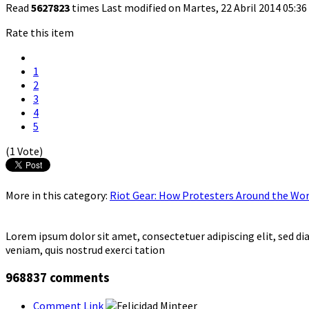
Read
5627823
times
Last modified on Martes, 22 Abril 2014 05:36
Rate this item
1
2
3
4
5
(1 Vote)
More in this category:
Riot Gear: How Protesters Around the Worl
Lorem ipsum dolor sit amet, consectetuer adipiscing elit, sed 
veniam, quis nostrud exerci tation
968837
comments
Comment Link