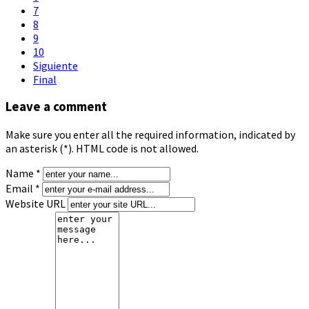
7
8
9
10
Siguiente
Final
Leave a comment
Make sure you enter all the required information, indicated by
an asterisk (*). HTML code is not allowed.
Name *
Email *
Website URL