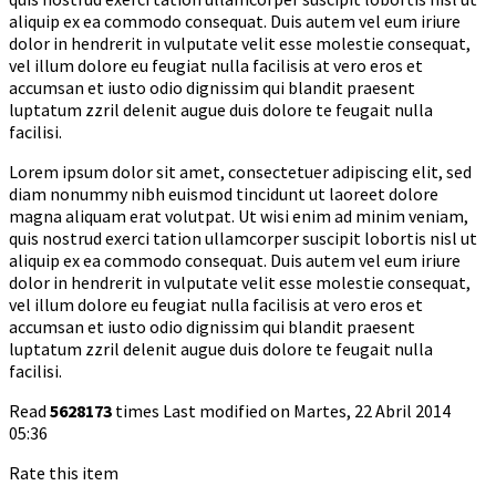
aliquip ex ea commodo consequat. Duis autem vel eum iriure
dolor in hendrerit in vulputate velit esse molestie consequat,
vel illum dolore eu feugiat nulla facilisis at vero eros et
accumsan et iusto odio dignissim qui blandit praesent
luptatum zzril delenit augue duis dolore te feugait nulla
facilisi.
Lorem ipsum dolor sit amet, consectetuer adipiscing elit, sed
diam nonummy nibh euismod tincidunt ut laoreet dolore
magna aliquam erat volutpat. Ut wisi enim ad minim veniam,
quis nostrud exerci tation ullamcorper suscipit lobortis nisl ut
aliquip ex ea commodo consequat. Duis autem vel eum iriure
dolor in hendrerit in vulputate velit esse molestie consequat,
vel illum dolore eu feugiat nulla facilisis at vero eros et
accumsan et iusto odio dignissim qui blandit praesent
luptatum zzril delenit augue duis dolore te feugait nulla
facilisi.
Read
5628173
times
Last modified on Martes, 22 Abril 2014
05:36
Rate this item