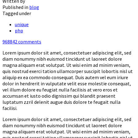
Written by
Published in
blog
Tagged under
unique
php
968842
comments
Lorem ipsum dolor sit amet, consectetuer adipiscing elit, sed
diam nonummy nibh euismod tincidunt ut laoreet dolore
magna aliquam erat volutpat. Ut wisi enim ad minim veniam,
quis nostrud exerci tation ullamcorper suscipit lobortis nisl ut
aliquip ex ea commodo consequat. Duis autem vel eum iriure
dolor in hendrerit in vulputate velit esse molestie consequat,
vel illum dolore eu feugiat nulla facilisis at vero eros et
accumsan et iusto odio dignissim qui blandit praesent
luptatum zzril delenit augue duis dolore te feugait nulla
facilisi.
Lorem ipsum dolor sit amet, consectetuer adipiscing elit, sed
diam nonummy nibh euismod tincidunt ut laoreet dolore
magna aliquam erat volutpat. Ut wisi enim ad minim veniam,
quis nostrud exerci tation ullamcorper suscipit lobortis nisl ut